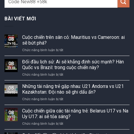
BÀI VIẾT MỚI
Cuộc chiến trên sân cỏ: Mauritius vs Cameroon: ai
08
sẽ bứt phá?
Th10
ở
Chức năng bình luận bị tắt
Cuộc
chiến
Đối đầu lịch sử: Ai sẽ khẳng định sức mạnh? Hàn
08
trên
Quốc vs Brazil: trong cuộc chiến này?
Th10
sân
ở
Chức năng bình luận bị tắt
cỏ:
Đối
Mauritius
đầu
Những tài năng trẻ gặp nhau: U21 Andorra vs U21
vs
08
lịch
Cameroon:
Kazakhstan: Đội nào sẽ ghi dấu ấn?
Th10
sử:
ai
ở
Chức năng bình luận bị tắt
Ai
sẽ
Những
sẽ
bứt
tài
Cuộc chiến giữa các tài năng trẻ: Belarus U17 vs Na
khẳng
phá?
08
năng
định
Uy U17: ai sẽ tỏa sáng?
Th10
trẻ
sức
ở
Chức năng bình luận bị tắt
gặp
mạnh?
Cuộc
nhau:
Hàn
chiến