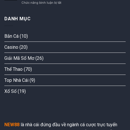
sẽ
ở
Chức năng bình luận bị tắt
cho
hùng:
ra
Trận
vị
Brest
sao?
chiến
trí
vs
không
DANH MỤC
trong
Nantes
thể
top
bỏ
4:
lỡ
Real
Bắn Cá
(10)
giữa
Sociedad
Girona
vs
Casino
(20)
vs
Rayo
Valencia:
Vallecano
đang
Giải Mã Sổ Mơ
(26)
diễn
ra!
Thể Thao
(70)
Top Nhà Cái
(9)
Xổ Số
(19)
NEW88
là nhà cái đứng đầu về ngành cá cược trực tuyến