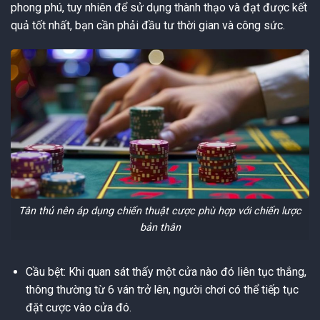
phong phú, tuy nhiên để sử dụng thành thạo và đạt được kết
quả tốt nhất, bạn cần phải đầu tư thời gian và công sức.
Tân thủ nên áp dụng chiến thuật cược phù hợp với chiến lược
bản thân
Cầu bệt: Khi quan sát thấy một cửa nào đó liên tục thắng,
thông thường từ 6 ván trở lên, người chơi có thể tiếp tục
đặt cược vào cửa đó.