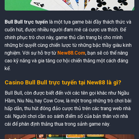
Bull Bull trực tuyến
là một tựa game bài đầy thách thức và
cuốn hút, được nhiều người đam mê cá cược ưa thích. Để
chinh phục trò chơi này, game thủ cần trang bị cho mình
những bí quyết cùng chiến lược từ những bậc thầy giàu kinh
nghiệm. Với sự hỗ trợ từ
New88.Com
, bạn sẽ có thể nâng
cao kỹ năng và gia tăng cơ hội chiến thắng một cách đáng
kể.
Casino Bull Bull trực tuyến tại New88 là gì?
Bull Bull, còn được biết đến với các tên gọi khác như Ngầu
Hầm, Niu Niu, hay Cow Cow, là một trong những trò chơi bài
hấp dẫn, thu hút đông đảo cược thủ trên các trang web nhà
cái. Người chơi cần so sánh điểm số của bản thân với nhà
cái để phân định thắng thua trong sảnh game này.