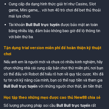
Cung cấp đa dạng hình thức giải trí như Casino, Slot
game, Mini game,… với hơn 40 trò chơi để bet thủ thoải
mái lựa chọn.
Tài khoản
Bull Bull trực tuyến
được bảo mật an toàn
bằng nhiều lớp, đảm bảo không bao giờ để lộ thông tin
với bên thứ ba.
Tận dụng trial version miễn phí để hoàn thiện kỹ thuật
chơi
Nếu anh em là người mới và chưa có nhiều kinh nghiệm, hãy
chọn những nhà cái cung cấp bản chơi thử miễn phí, nơi bạn
có thể đấu với Robot để hiểu rõ hơn về quy tắc cược. Khi đã
tự tin với kỹ năng của mình, bạn có thể nạp tiền và tham gia
Bull Bull trực tuyến
với những người chơi thật, ăn tiền thật.
Học tập theo những mẹo được cao thủ New88 chia sẻ
Số lượng phương pháp soi cầu
Bull Bull trực tuyến
rất