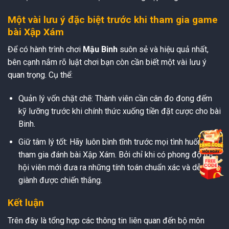
Một vài lưu ý đặc biệt trước khi tham gia game
bài Xập Xám
Để có hành trình chơi
Mậu Binh
suôn sẻ và hiệu quả nhất,
bên cạnh nắm rõ luật chơi bạn còn cần biết một vài lưu ý
quan trọng. Cụ thể:
Quản lý vốn chặt chẽ: Thành viên cần cân đo đong đếm
kỹ lưỡng trước khi chính thức xuống tiền đặt cược cho bài
Binh.
Giữ tâm lý tốt: Hãy luôn bình tĩnh trước mọi tình huống khi
tham gia đánh bài Xập Xám. Bởi chỉ khi có phong độ tốt,
hội viên mới đưa ra những tính toán chuẩn xác và dễ dàng
giành được chiến thắng.
Kết luận
Trên đây là tổng hợp các thông tin liên quan đến bộ môn