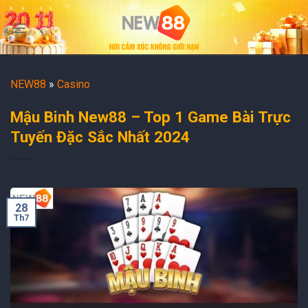
Skip
to
content
NEW88
»
Casino
Mậu Binh New88 – Top 1 Game Bài Trực
Tuyến Đặc Sắc Nhất 2024
28
Th7