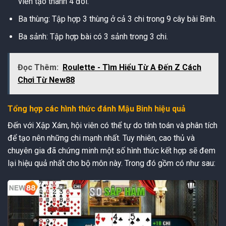
viên tạo thành 4 đôi.
Ba thùng: Tập hợp 3 thùng ở cả 3 chi trong 9 cây bài Binh.
Ba sảnh: Tập hợp bài có 3 sảnh trong 3 chi.
Đọc Thêm:
Roulette - Tìm Hiểu Từ A Đến Z Cách
Chơi Từ New88
Tổng hợp các hình thức đánh Mậu Binh hiệu quả
Đến với Xập Xám, hội viên có thể tự do tính toán và phân tích
để tạo nên những chi mạnh nhất. Tuy nhiên, cao thủ và
chuyên gia đã chứng minh một số hình thức kết hợp sẽ đem
lại hiệu quả nhất cho bộ môn này. Trong đó gồm có như sau: