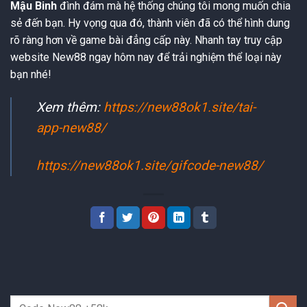
Mậu Binh
đình đám mà hệ thống chúng tôi mong muốn chia
sẻ đến bạn. Hy vọng qua đó, thành viên đã có thể hình dung
rõ ràng hơn về game bài đẳng cấp này. Nhanh tay truy cập
website New88 ngay hôm nay để trải nghiệm thể loại này
bạn nhé!
Xem thêm:
https://new88ok1.site/tai-
app-new88/
https://new88ok1.site/gifcode-new88/