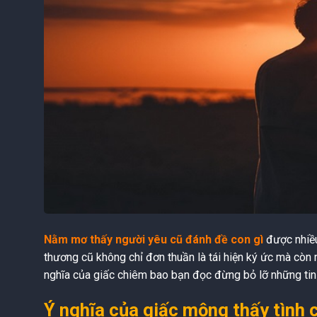
Nằm mơ thấy người yêu cũ đánh đề con gì
được nhiều
thương cũ không chỉ đơn thuần là tái hiện ký ức mà còn
nghĩa của giấc chiêm bao bạn đọc đừng bỏ lỡ những tin
Ý nghĩa của giấc mộng thấy tình 